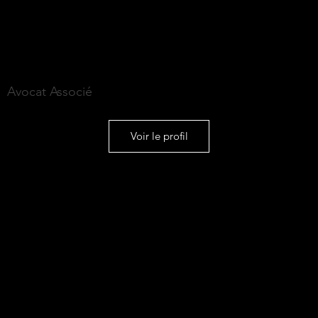
Sébastien COLLET
Avocat Associé
Voir le profil