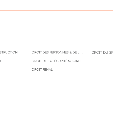
DROIT DU S
NSTRUCTION
DROIT DES PERSONNES & DE LA FAMILLE
R
DROIT DE LA SÉCURITÉ SOCIALE
DROIT PÉNAL
NISME
DROIT DE LA PRESSE