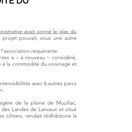
ITE DU
inistrative avait sonné le glas du
n projet pouvait, sous une autre
 l’association requérante.
antes a – à nouveau – considéré,
e à la commodité du voisinage et
ntervisibilités avec 6 autres parcs
n.
ysagère de la plaine de Muzillac,
s des Landes de Lanvaux et situé
 côtiers, rendait rédhibitoire la