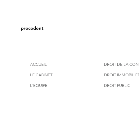
précédent
ACCUEIL
DROIT DE LA CO
LE CABINET
DROIT IMMOBILIE
L'EQUIPE
DROIT PUBLIC
ACTUALITES
DROIT DE L'URBA
PUBLICATIONS
CONTACT
© 2023 VIA AVOCATS