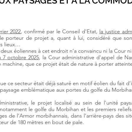
UX PAYSAGES ET A LA COMMOD
vrier 2022
, confirmé par le Conseil d'Etat,
la justice adm
 le porteur de projet a, quant à lui, considéré que so
es lieux…
 deux éoliennes à cet endroit n’a convaincu ni la Cour ni
u 7 octobre 2025
, la Cour administrative d'appel de N
 machine, que ce projet était de nature à porter atteint
e ce secteur était déjà saturé en motif éolien du fait d’i
n paysage emblématique aux portes du golfe du Morbiha
dministrative, le projet localisé au sein de l’unité pa
e notamment le golfe du Morbihan et les premiers relief
s de l’Armor morbihannais, dans l’arrière-pays des sites
teur de 180 mètres en bout de pale.