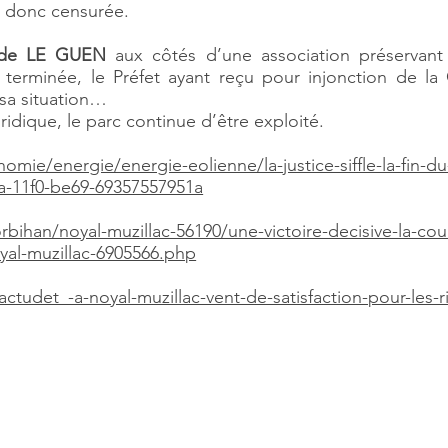
st donc censurée.
ilde LE GUEN
aux côtés d’une association préservant l
erminée, le Préfet ayant reçu pour injonction de l
 sa situation…
ridique, le parc continue d’être exploité.
omie/energie/energie-eolienne/la-justice-siffle-la-fin-du
a-11f0-be69-69357557951a
bihan/noyal-muzillac-56190/une-victoire-decisive-la-co
yal-muzillac-6905566.php
/actudet_-a-noyal-muzillac-vent-de-satisfaction-pour-les-