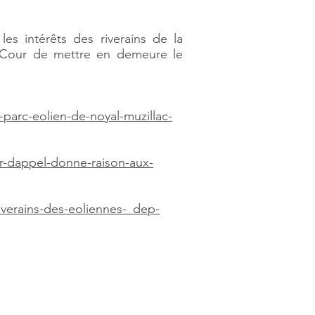
es intérêts des riverains de la
a Cour de mettre en demeure le
-parc-eolien-de-noyal-muzillac-
ur-dappel-donne-raison-aux-
riverains-des-eoliennes-_dep-