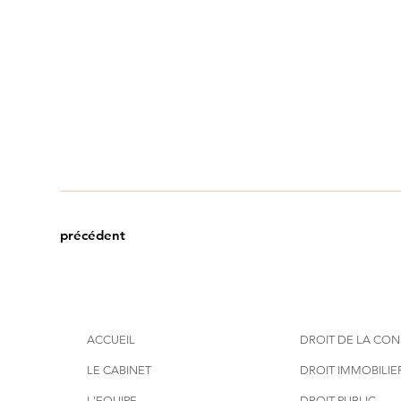
précédent
ACCUEIL
DROIT DE LA CO
LE CABINET
DROIT IMMOBILIE
L'EQUIPE
DROIT PUBLIC