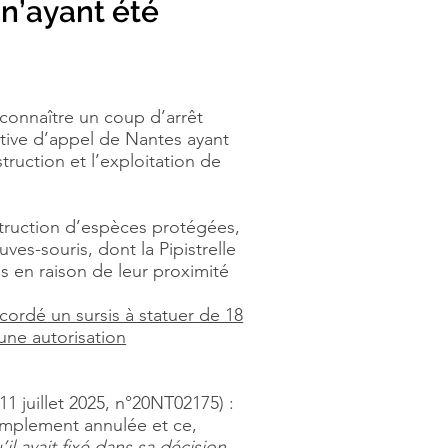
 n’ayant été
 connaître un coup d’arrêt
rative d’appel de Nantes ayant
truction et l’exploitation de
struction d’espèces protégées,
es-souris, dont la Pipistrelle
 en raison de leur proximité
cordé un sursis à statuer de 18
 une autorisation
.
 11 juillet 2025, n°20NT02175)
:
 simplement annulée et ce,
il avait fixé dans sa décision