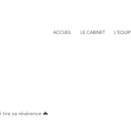
ACCUEIL
LE CABINET
L'EQUIP
 tire sa révérence 🦇