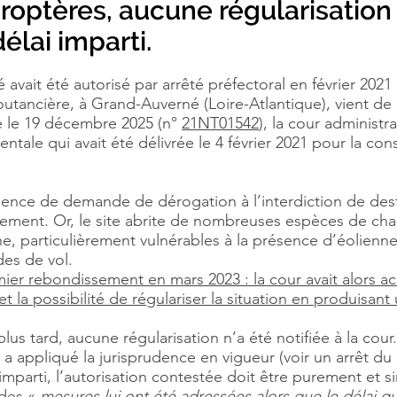
roptères, aucune régularisation
élai imparti.
avait été autorisé par arrêté préfectoral en février 2021
outancière, à Grand-Auverné (Loire-Atlantique), vient de
ue le 19 décembre 2025 (n°
21NT01542
), la cour administ
ntale qui avait été délivrée le 4 février 2021 pour la cons
absence de demande de dérogation à l’interdiction de de
ement. Or, le site abrite de nombreuses espèces de chauv
particulièrement vulnérables à la présence d’éoliennes
des de vol.
mier rebondissement en mars 2023 : la cour avait alors ac
et la possibilité de régulariser la situation en produisant
us tard, aucune régularisation n’a été notifiée à la cour
on a appliqué la jurisprudence en vigueur (voir un arrêt du
 imparti, l’autorisation contestée doit être purement et
 des «
mesures lui ont été adressées alors que le délai qu’